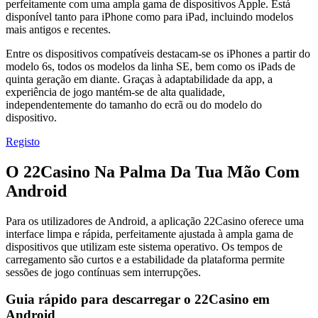
perfeitamente com uma ampla gama de dispositivos Apple. Está
disponível tanto para iPhone como para iPad, incluindo modelos
mais antigos e recentes.
Entre os dispositivos compatíveis destacam-se os iPhones a partir do
modelo 6s, todos os modelos da linha SE, bem como os iPads de
quinta geração em diante. Graças à adaptabilidade da app, a
experiência de jogo mantém-se de alta qualidade,
independentemente do tamanho do ecrã ou do modelo do
dispositivo.
Registo
O 22Casino Na Palma Da Tua Mão Com
Android
Para os utilizadores de Android, a aplicação 22Casino oferece uma
interface limpa e rápida, perfeitamente ajustada à ampla gama de
dispositivos que utilizam este sistema operativo. Os tempos de
carregamento são curtos e a estabilidade da plataforma permite
sessões de jogo contínuas sem interrupções.
Guia rápido para descarregar o 22Casino em
Android