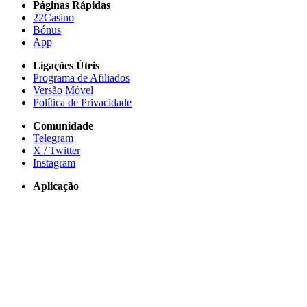
Páginas Rápidas
22Casino
Bónus
App
Ligações Úteis
Programa de Afiliados
Versão Móvel
Política de Privacidade
Comunidade
Telegram
X / Twitter
Instagram
Aplicação