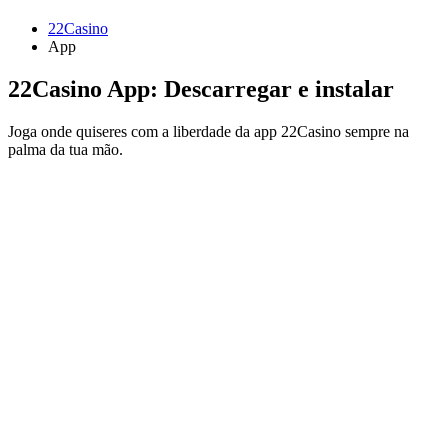
22Casino
App
22Casino App: Descarregar e instalar
Joga onde quiseres com a liberdade da app 22Casino sempre na
palma da tua mão.