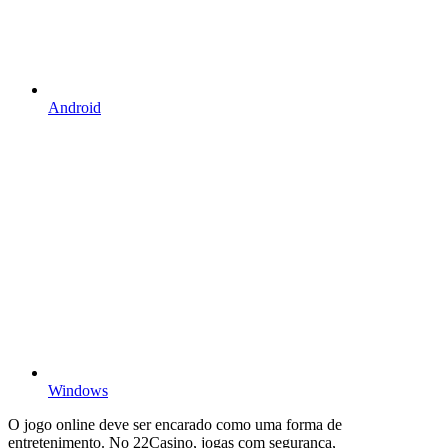
Android
Windows
O jogo online deve ser encarado como uma forma de
entretenimento. No 22Casino, jogas com segurança,