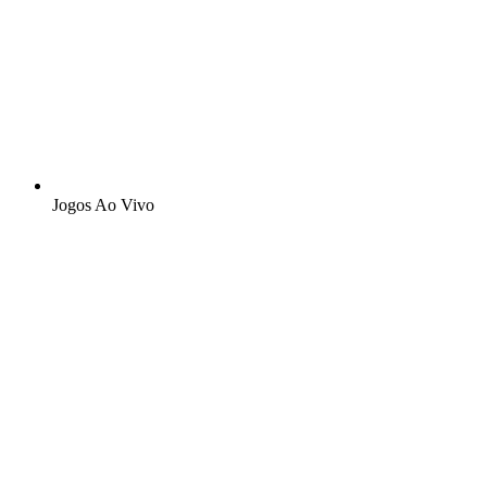
Jogos Ao Vivo